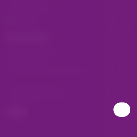
Obchodní podmínky
Kontakt
Budějovická 1912/64b
140 00 Praha 4
Vstup z vestibulu metra Budějovická
T:
(+420) 732 627 713
E:
produkce@pro-story.info