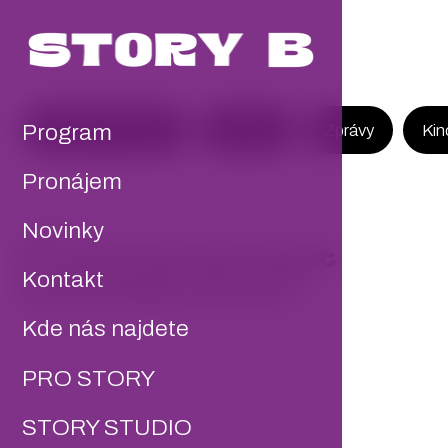
Program
Zobrazit všechno
Novinky
Zprávy
Kin
Pronájem
ZPRÁVY
Novinky
Proč (ne)nahrávat
Kontakt
podcasty doma?
Kde nás najdete
Zobrazit více
PRO STORY
STORY STUDIO