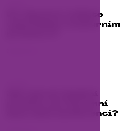
ZPRÁVY
Co všechno můžete
uspořádat v kulturním
prostoru?
Zobrazit více
NOVINKY
Jak vybrat ideální
prostor pro firemní
akci nebo konferenci?
Zobrazit více